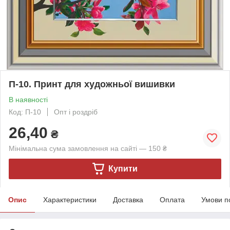
П-10. Принт для художньої вишивки
В наявності
Код: П-10
Опт і роздріб
26,40
₴
Мінімальна сума замовлення на сайті — 150 ₴
Купити
Опис
Характеристики
Доставка
Оплата
Умови п