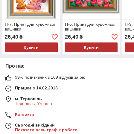
П-7. Принт для художньої
П-6. Принт для художньої
П-9.
вишивки
вишивки
виш
26,40
26,40
26,
₴
₴
Купити
Купити
Про нас
99% позитивних з 169 відгуків за рік
Працює з 14.02.2013
м. Тернопіль
Тернопіль, Україна
Контакти
Сьогодні вихідний
Показати весь графік роботи