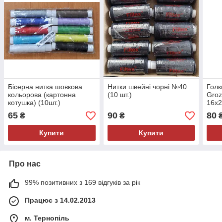
Бісерна нитка шовкова
Нитки швейні чорні №40
Голк
кольорова (картонна
(10 шт.)
Groz
котушка) (10шт.)
16x2
WH, 
65
90
80
₴
₴
колб
Купити
Купити
Про нас
99% позитивних з 169 відгуків за рік
Працює з 14.02.2013
м. Тернопіль