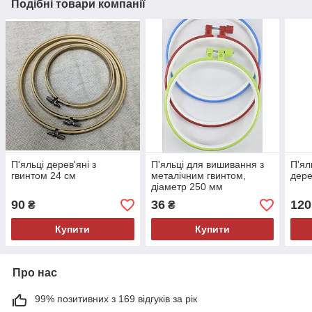
Подібні товари компанії
П'яльці дерев'яні з
П'яльці для вишивання з
П'ял
гвинтом 24 см
металічним гвинтом,
дере
діаметр 250 мм
90
36
120
₴
₴
Купити
Купити
Про нас
99% позитивних з 169 відгуків за рік