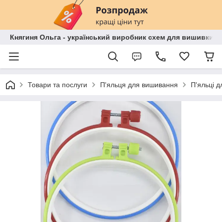
Княгиня Ольга - український виробник схем для вишивки бі
Товари та послуги
П'яльця для вишивання
П'яльці 