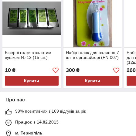
Бісерні голки з золотим
Набір голок для валяння 7
Набі
вушком № 12 (15 шт.)
шт. в органайзері (FN-007)
для 
(12ш
10
300
260
₴
₴
Купити
Купити
Про нас
99% позитивних з 169 відгуків за рік
Працює з 14.02.2013
м. Тернопіль