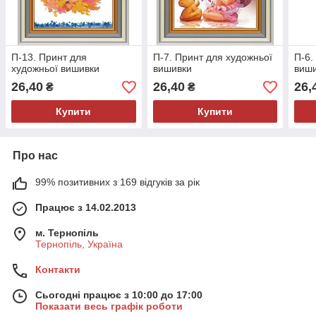
П-13. Принт для
П-7. Принт для художньої
П-6.
художньої вишивки
вишивки
виш
26,40
26,40
26,
₴
₴
Купити
Купити
Про нас
99% позитивних з 169 відгуків за рік
Працює з 14.02.2013
м. Тернопіль
Тернопіль, Україна
Контакти
Сьогодні працює з 10:00 до 17:00
Показати весь графік роботи