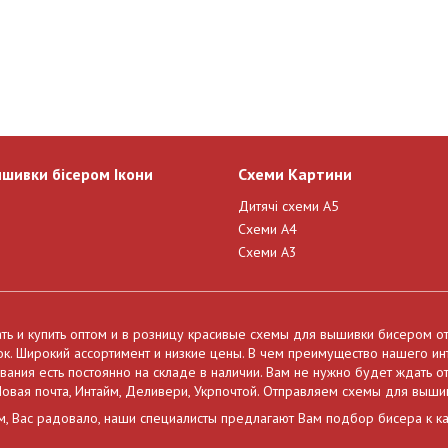
ишивки бісером Ікони
Схеми Картини
Дитячі схеми А5
Схеми А4
Схеми А3
ать и купить оптом и в розницу красивые схемы для вышивки бисером о
нок. Широкий ассортимент и низкие цены. В чем преимущество нашего и
ния есть постоянно на складе в наличии. Вам не нужно будет ждать от
овая почта, Интайм, Деливери, Укрпочтой. Отправляем схемы для выши
м, Вас радовало, наши специалисты предлагают Вам подбор бисера к к