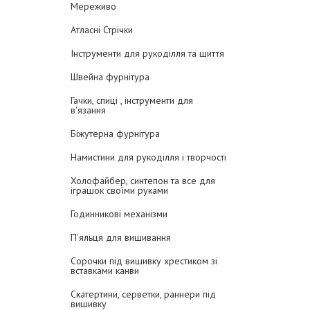
Мереживо
Атласні Стрічки
Інструменти для рукоділля та шиття
Швейна фурнітура
Гачки, спиці , інструменти для
в'язання
Біжутерна фурнітура
Намистини для рукоділля і творчості
Холофайбер, синтепон та все для
іграшок своїми руками
Годинникові механізми
П'яльця для вишивання
Сорочки під вишивку хрестиком зі
вставками канви
Скатертини, серветки, раннери під
вишивку