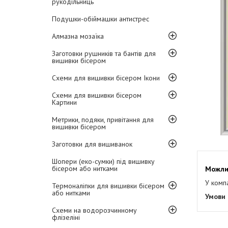
рукодільниць
Подушки-обіймашки антистрес
Алмазна мозаїка
Заготовки рушників та бантів для
вишивки бісером
Схеми для вишивки бісером Ікони
Схеми для вишивки бісером
Картини
Метрики, подяки, привітання для
вишивки бісером
Заготовки для вишиванок
Шопери (еко-сумки) під вишивку
бісером або нитками
У комп
Термоналіпки для вишивки бісером
або нитками
Схеми на водорозчинному
флізеліні