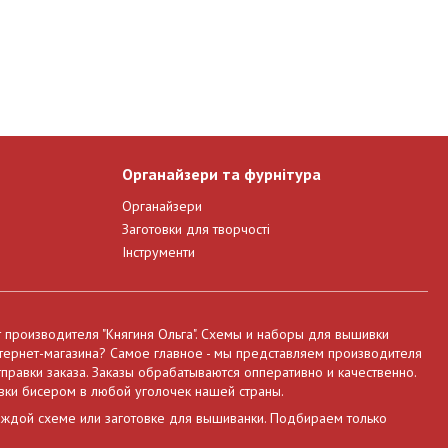
Органайзери та фурнітура
Органайзери
Заготовки для творчості
Інструменти
т производителя "Княгиня Ольга". Схемы и наборы для вышивки
нтернет-магазина? Самое главное - мы представляем производителя
правки заказа. Заказы обрабатываются опперативно и качественно.
вки бисером в любой уголочек нашей страны.
аждой схеме или заготовке для вышиванки. Подбираем только