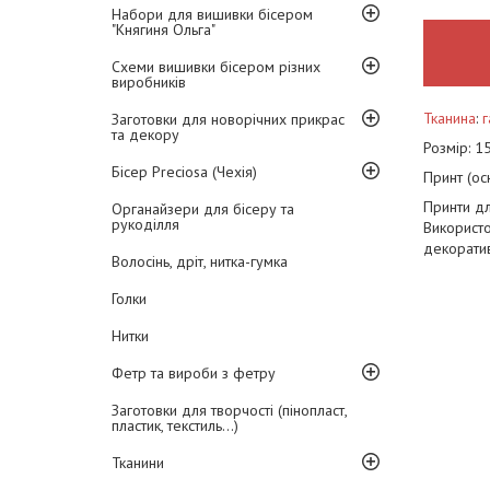
Набори для вишивки бісером
"Княгиня Ольга"
Схеми вишивки бісером різних
виробників
Тканина
:
Заготовки для новорічних прикрас
та декору
Розмір: 1
Бісер Preciosa (Чехія)
Принт (ос
Принти дл
Органайзери для бісеру та
рукоділля
Використо
декоратив
Волосінь, дріт, нитка-гумка
Голки
Нитки
Фетр та вироби з фетру
Заготовки для творчості (пінопласт,
пластик, текстиль...)
Тканини