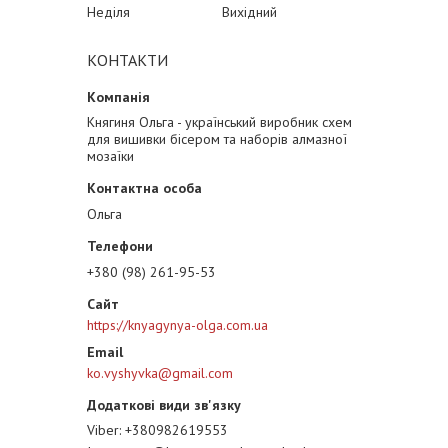
Неділя
Вихідний
КОНТАКТИ
Княгиня Ольга - український виробник схем
для вишивки бісером та наборів алмазної
мозаїки
Ольга
+380 (98) 261-95-53
https://knyagynya-olga.com.ua
ko.vyshyvka@gmail.com
Viber
+380982619553