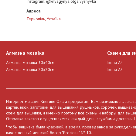
Instagram
@knyagynya.olga.vyshyvka
Тернопіль, Україна
Алмазна мозаїка
Схеми для в
Алмазна мозаїка 30х40см
Ікони А4
Алмазна мозаїка 20х20см
Ікони А3
Интернет-магазин Княгиня Ольга предлагает Вам возможность заказ
картин, икон, заготовки для вышивания рушныков, сорочек, вышива
схем для вышивки, и именно поэтому все схемы и наборы для вышива
Отправка заказов осуществляется каждый день службами доставки Н
Чтобы вишивка была красивой, а время, проведенное за рукоделие
качественный чешский бисер "Preciosa" № 10.