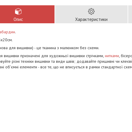
Опис
Характеристики
габардин
.
5х20см.
нова для вишивки) - це тканина з малюнком без схеми.
я вишивки призначені для художньої вишивки стрічками,
нитками
, бісер
вуйте різні техніки вишивки та види швів; додавайте пришивні чи клеєві
ні об'ємні елементи - все те, що не вписується в рамки стандартної схем