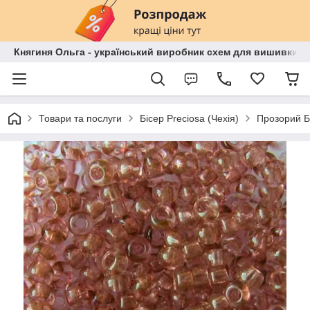
Княгиня Ольга - український виробник схем для вишивки бі
Товари та послуги
Бісер Preciosa (Чехія)
Прозорий Б