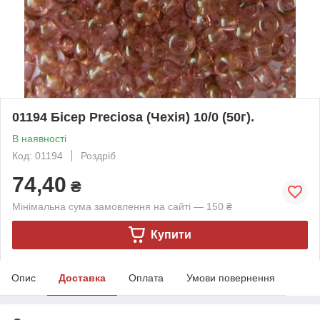
01194 Бісер Preciosa (Чехія) 10/0 (50г).
В наявності
Код: 01194
Роздріб
74,40
₴
Мінімальна сума замовлення на сайті — 150 ₴
Купити
Опис
Доставка
Оплата
Умови повернення