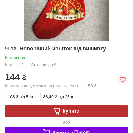
Ч-12. Новорічний чобіток під вишивку.
В наявності
Код: Ч-12
Опт і роздріб
144
₴
Мінімальна сума замовлення на сайті — 150 ₴
108 ₴
від 5 шт.
86,40 ₴
від 25 шт.
Купити
або
Купити з