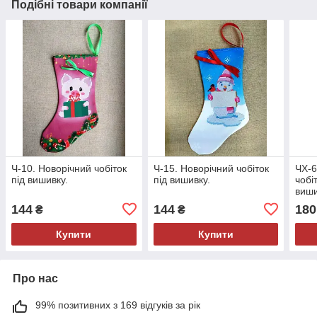
Подібні товари компанії
Ч-10. Новорічний чобіток
Ч-15. Новорічний чобіток
ЧХ-6
під вишивку.
під вишивку.
чобі
виш
144
144
180
₴
₴
Купити
Купити
Про нас
99% позитивних з 169 відгуків за рік