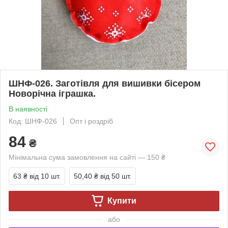
ШНФ-026. Заготівля для вишивки бісером
Новорічна іграшка.
В наявності
Код: ШНФ-026
Опт і роздріб
84
₴
Мінімальна сума замовлення на сайті — 150 ₴
63 ₴
від 10 шт.
50,40 ₴
від 50 шт.
Купити
або