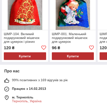
ШМР-104. Великий
ШМР-001. Маленький
ШМР
подарунковий мішечок
подарунковий мішечок
пода
для цукерок і різних
для цукерок
для 
маленьких іграшок
мале
120
96
120
₴
₴
Купити
Купити
Про нас
99% позитивних з 169 відгуків за рік
Працює з 14.02.2013
м. Тернопіль
Тернопіль, Україна