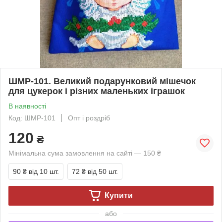
ШМР-101. Великий подарунковий мішечок
для цукерок і різних маленьких іграшок
В наявності
Код: ШМР-101
Опт і роздріб
120
₴
Мінімальна сума замовлення на сайті — 150 ₴
90 ₴
від 10 шт.
72 ₴
від 50 шт.
Купити
або