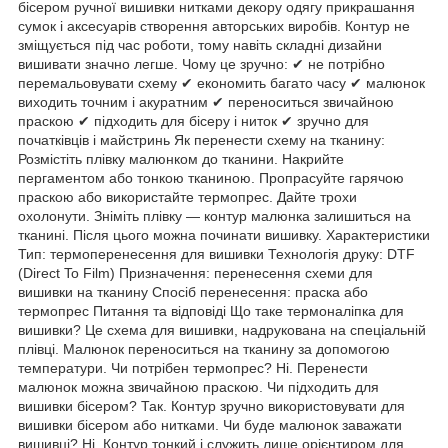
бісером ручної вишивки нитками декору одягу прикрашання
сумок і аксесуарів створення авторських виробів. Контур не
зміщується під час роботи, тому навіть складні дизайни
вишивати значно легше. Чому це зручно: ✔ не потрібно
перемальовувати схему ✔ економить багато часу ✔ малюнок
виходить точним і акуратним ✔ переноситься звичайною
праскою ✔ підходить для бісеру і ниток ✔ зручно для
початківців і майстринь Як перенести схему на тканину:
Розмістіть плівку малюнком до тканини. Накрийте
пергаментом або тонкою тканиною. Пропрасуйте гарячою
праскою або використайте термопрес. Дайте трохи
охолонути. Зніміть плівку — контур малюнка залишиться на
тканині. Після цього можна починати вишивку. Характеристики
Тип: термоперенесення для вишивки Технологія друку: DTF
(Direct To Film) Призначення: перенесення схеми для
вишивки на тканину Спосіб перенесення: праска або
термопрес Питання та відповіді Що таке термоналіпка для
вишивки? Це схема для вишивки, надрукована на спеціальній
плівці. Малюнок переноситься на тканину за допомогою
температури. Чи потрібен термопрес? Ні. Перенести
малюнок можна звичайною праскою. Чи підходить для
вишивки бісером? Так. Контур зручно використовувати для
вишивки бісером або нитками. Чи буде малюнок заважати
вишивці? Ні. Контур тонкий і служить лише орієнтиром для