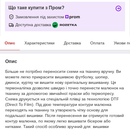
Що таке купити з Пром?
Замовлення під захистом
Доступна доставка
Опис
Характеристики
Доставка
Оплата
Умови п
Опис
Більше не потрібно переносити схеми на тканину вручну. Ви
можете легко прикрасити вишивкою футболку, шопер,
джинси, куртку чи вишити нову оригінальну вишиванку. Ця
термоналіпка дозволяє швидко і точно перенести малюнок на
тканину за допомогою звичайної праски або термопресу.
Схема друкується на спеціальній плівці за технологією DTF
(Direct To Film). Під дією температури контури малюнка
переходять на тканину та утворюють чітку основу для
подальшої вишивки. Після перенесення ви отримуєте готовий
контур малюнка, по якому легко вишивати бісером або
нитками. Такий спосіб особливо зручний для: вишивки