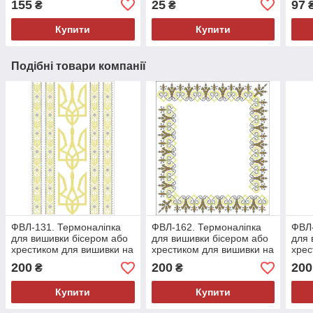
155
25
97
₴
₴
Купити
Купити
Подібні товари компанії
ФВЛ-131. Термоналіпка
ФВЛ-162. Термоналіпка
ФВЛ-
для вишивки бісером або
для вишивки бісером або
для 
хрестиком для вишивки на
хрестиком для вишивки на
хрес
футболках, сумках,
футболках, сумках,
футб
200
200
200
₴
₴
джинсах
джинсах
джи
Купити
Купити